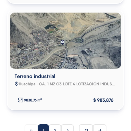
Terreno industrial
Huachipa · CA. 1 MZ C3 LOTE 4 LOTIZACIÓN INDUSTRIAL HUACHIPA
$ 983,876
9838.76 m²
…
←
1
2
3
31
→