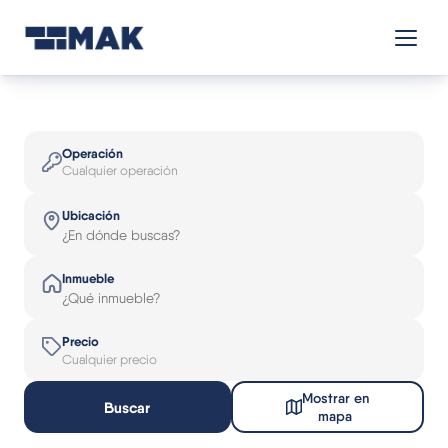
Operación
Cualquier operación
Ubicación
Inmueble
Precio
Cualquier precio
Mostrar en
Buscar
mapa